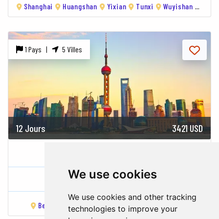
Shanghai
Huangshan
Yixian
Tunxi
Wuyishan
Xiam
1 Pays |
5 Villes
12 Jours
3421 USD
UNESCO HERITAGE CENTRAL
We use cookies
Chine
We use cookies and other tracking
Beijing
Datong
Pingyao
Xi'an
Chengdu
technologies to improve your