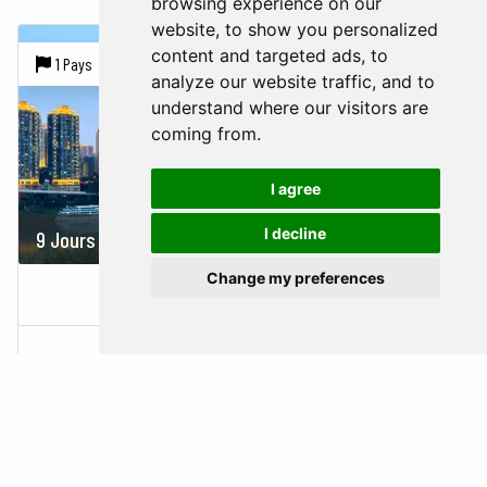
browsing experience on our
website, to show you personalized
content and targeted ads, to
1 Pays |
4 Villes
analyze our website traffic, and to
understand where our visitors are
coming from.
I agree
I decline
9 Jours
4324 USD
Change my preferences
THE FOODIE TOUR
Chine
Beijing
Pingyao
Xi'an
Shanghai