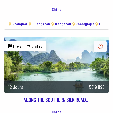
Chine
Shanghai
Huangshan
Hangzhou
Zhangjiajie
Fenghuang
1 Pays |
7 Villes
12 Jours
5819 USD
ALONG THE SOUTHERN SILK ROAD...
Chine