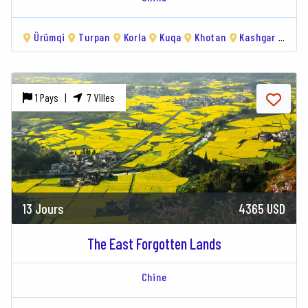
Ürümqi
Turpan
Korla
Kuqa
Khotan
Kashgar
Tas
1 Pays |
7 Villes
13 Jours
4365 USD
The East Forgotten Lands
Chine