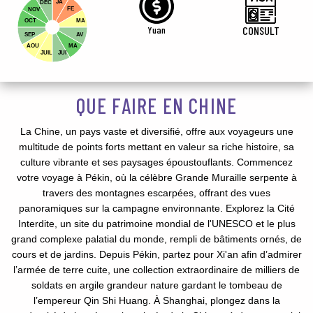
JA
DEC
FE
NOV
OCT
MA
Yuan
CONSULT
SEP
AV
AOU
MA
JUIL
JUI
QUE FAIRE EN CHINE
La Chine, un pays vaste et diversifié, offre aux voyageurs une
multitude de points forts mettant en valeur sa riche histoire, sa
culture vibrante et ses paysages époustouflants. Commencez
votre voyage à Pékin, où la célèbre Grande Muraille serpente à
travers des montagnes escarpées, offrant des vues
panoramiques sur la campagne environnante. Explorez la Cité
Interdite, un site du patrimoine mondial de l'UNESCO et le plus
grand complexe palatial du monde, rempli de bâtiments ornés, de
cours et de jardins. Depuis Pékin, partez pour Xi'an afin d’admirer
l’armée de terre cuite, une collection extraordinaire de milliers de
soldats en argile grandeur nature gardant le tombeau de
l’empereur Qin Shi Huang. À Shanghai, plongez dans la