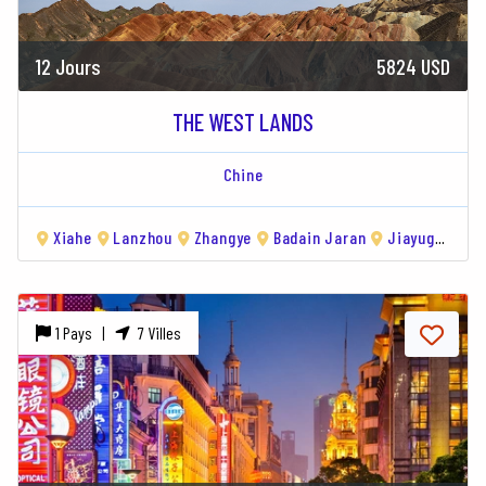
12 Jours
5824 USD
THE WEST LANDS
Chine
Xiahe
Lanzhou
Zhangye
Badain Jaran
Jiayuguan
1 Pays |
7 Villes