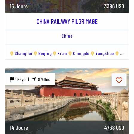
15 Jours
3386 USD
CHINA RAILWAY PILGRIMAGE
Chine
Shanghai
Beijing
Xi'an
Chengdu
Yangshuo
Guilin
1 Pays |
8 Villes
14 Jours
4738 USD