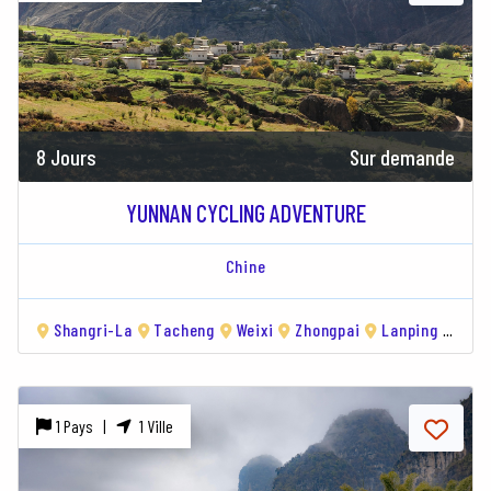
8 Jours
Sur demande
YUNNAN CYCLING ADVENTURE
Chine
Shangri-La
Tacheng
Weixi
Zhongpai
Lanping
Liji
1 Pays |
1 Ville