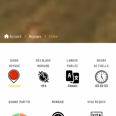
Accueil
Voyages
Chine
GUIDE
DÉCALAGE
LANGUE
HEURE
VOYAGE
HORAIRE
PARLÉE
ACTUELLE
Consulter
+8 h
Chinois
03:32:34
QUAND PARTIR
MONNAIE
VISA REQUIS