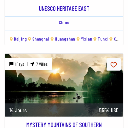
UNESCO HERITAGE EAST
Chine
Beijing
Shanghai
Huangshan
Yixian
Tunxi
Xiamen
1 Pays |
7 Villes
14 Jours
5554 USD
MYSTERY MOUNTAINS OF SOUTHERN