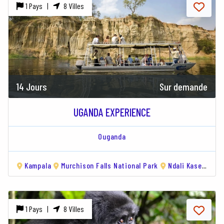
1 Pays |
8 Villes
14 Jours
Sur demande
UGANDA EXPERIENCE
Ouganda
Kampala
Murchison Falls National Park
Ndali Kasenda Crater Lakes
1 Pays |
8 Villes