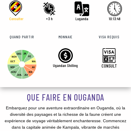
Consulter
+3 h
Luganda
10:13:50
QUAND PARTIR
MONNAIE
VISA REQUIS
JA
DEC
FE
NOV
OCT
MA
Ugandan Shilling
CONSULT
SEP
AV
AOU
MA
JUIL
JUI
QUE FAIRE EN OUGANDA
Embarquez pour une aventure extraordinaire en Ouganda, où la
diversité des paysages et la richesse de la faune créent une
expérience de voyage véritablement enchanteresse. Commencez
dans la capitale animée de Kampala, vibrante de marchés