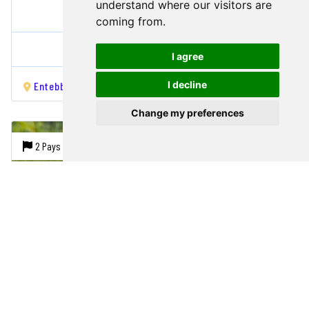
understand where our visitors are
BEST OF UGANDA SAFARI
coming from.
Ouganda
I agree
I decline
Entebbe
Murchison Falls National Park
Kibale Forest National Park
Change my preferences
2 Pays |
9 Villes
13 Jours
Sur demande
RWANDA AND UGANDA SAFARI