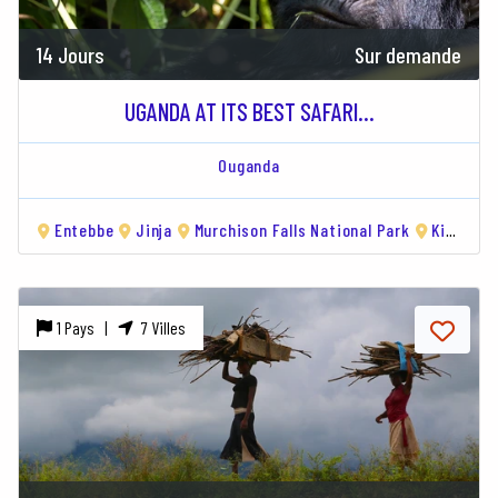
14 Jours
Sur demande
UGANDA AT ITS BEST SAFARI...
Ouganda
Entebbe
Jinja
Murchison Falls National Park
Kibale Forest National Park
1 Pays |
7 Villes