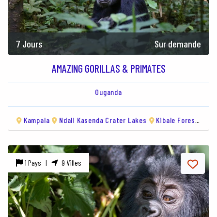
7 Jours
Sur demande
AMAZING GORILLAS & PRIMATES
Ouganda
Kampala
Ndali Kasenda Crater Lakes
Kibale Forest National Park
1 Pays |
9 Villes