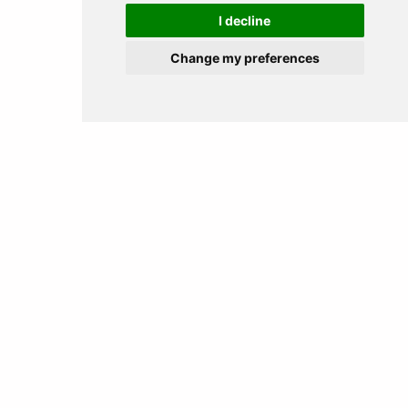
I decline
Change my preferences
MADAGASCAR
4 EXPÉRIENCES
SWAZILAND