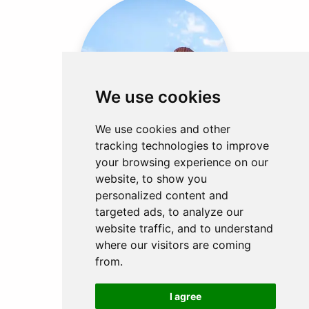
ÉTHIOPIE
We use cookies
7 EXPÉRIENCES
We use cookies and other
tracking technologies to improve
your browsing experience on our
website, to show you
personalized content and
targeted ads, to analyze our
website traffic, and to understand
where our visitors are coming
ZAMBIE
from.
6 EXPÉRIENCES
I agree