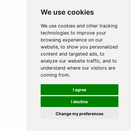
We use cookies
IRLANDE
We use cookies and other tracking
2 EXPÉRIENCES
technologies to improve your
browsing experience on our
website, to show you personalized
content and targeted ads, to
analyze our website traffic, and to
understand where our visitors are
coming from.
I agree
INDONÉSIE
I decline
1 EXPÉRIENCE
Change my preferences