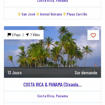
Costa Rica,
Panama
San José
Arenal Volcano
Playa Carrillo
2 Pays |
7 Villes
13 Jours
Sur demande
COSTA RICA & PANAMA (Sixaola...
Costa Rica,
Panama