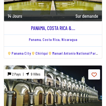
14 Jours
Sur demande
PANAMA, COSTA RICA &...
Panama,
Costa Rica,
Nicaragua
Panama City
Chiriquí
Manuel Antonio National Park
Mo
2 Pays |
9 Villes