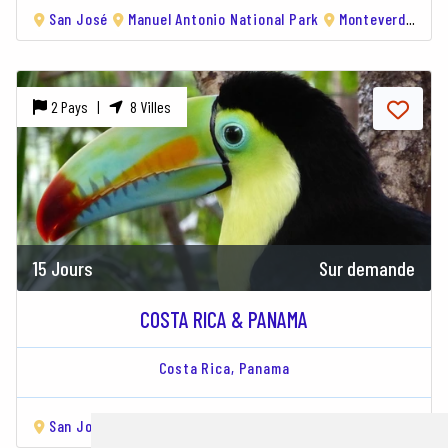
San José
Manuel Antonio National Park
Monteverde
Ar
2 Pays |
8 Villes
15 Jours
Sur demande
COSTA RICA & PANAMA
Costa Rica,
Panama
San José
Tortuguero National Park
Arenal Volcano
Mo