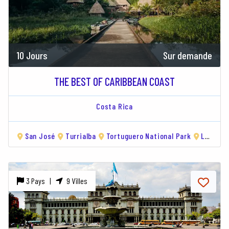
10 Jours
Sur demande
THE BEST OF CARIBBEAN COAST
Costa Rica
San José
Turrialba
Tortuguero National Park
Limón
3 Pays |
9 Villes