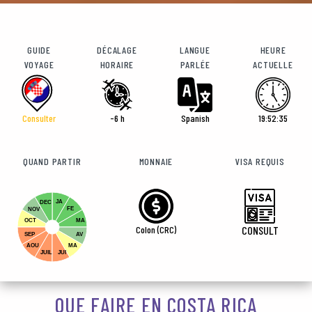
GUIDE
DÉCALAGE
LANGUE
HEURE
VOYAGE
HORAIRE
PARLÉE
ACTUELLE
Consulter
-6 h
Spanish
19:52:37
QUAND PARTIR
MONNAIE
VISA REQUIS
JA
DEC
FE
NOV
OCT
MA
Colon (CRC)
CONSULT
SEP
AV
AOU
MA
JUIL
JUI
QUE FAIRE EN COSTA RICA