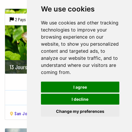
We use cookies
2 Pays |
7 Villes
We use cookies and other tracking
technologies to improve your
browsing experience on our
website, to show you personalized
content and targeted ads, to
analyze our website traffic, and to
understand where our visitors are
13 Jours
Sur demande
coming from.
COSTA RICA & NICARAGUA
I agree
Costa Rica,
Nicaragua
I decline
Change my preferences
San José
Tortuguero National Park
Arenal Volcano
Mo