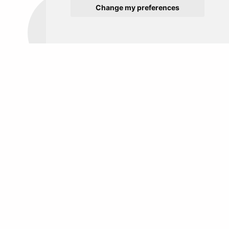
Change my preferences
Europe
Moyen-Orient
COMMENT RÉSERVER AVEC WTP