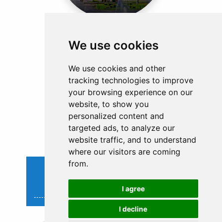
We use cookies
We use cookies and other
tracking technologies to improve
your browsing experience on our
OMAN
website, to show you
personalized content and
2 EXPÉRIENCES
targeted ads, to analyze our
website traffic, and to understand
where our visitors are coming
from.
VOYAGES DU MONDE
I agree
I decline