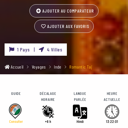
AJOUTER AU COMPARATEUR
AJOUTER AUX FAVORIS
1 Pays |
4 Villes
Accueil
Voyages
Inde
Romantic Taj
GUIDE
DÉCALAGE
LANGUE
HEURE
HORAIRE
PARLÉE
ACTUELLE
Consulter
+6 h
Hindi
13:22:03