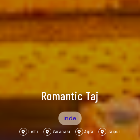
Romantic Taj
Inde
Delhi
Varanasi
Agra
Jaipur