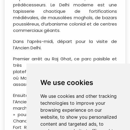
prédécesseurs. Le Delhi moderne est une
tapisserie chaotique de fortifications
médiévales, de mausolées moghols, de bazars
poussiéreux, d’urbanisme colonial et de centres
commerciaux géants.
Dans l’après-midi, départ pour la visite de
l’Ancien Delhi.
Premier arrêt au Raj Ghat, ce parc paisible et
très bien entretenu abrite une simple
plateforme en marbre noir marquant l’endroit
où Mahatma Gandhi a été incinéré après son
We use cookies
assassinat en 1948.
Ensuite, vous serez conduit au marché de
We use cookies and other tracking
l’Ancien Delhi. Juste avant d’entrer dans le
technologies to improve your
marché, vous monterez à bord d’un « Rickshaw
browsing experience on our
» pour naviguer dans les ruelles étroites de
website, to show you personalized
Chandni Chowk. Passez devant le majestueux
content and targeted ads, to
Fort Rouge et traversez la rue principale de