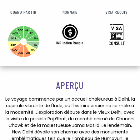
QUAND PARTIR
MONNAIE
VISA REQUIS
JA
DEC
FE
NOV
OCT
MA
INR Indien Roupie
CONSULT
SEP
AV
AOU
MA
JUIL
JUI
APERÇU
Le voyage commence par un accueil chaleureux à Delhi, la
capitale vibrante de l'Inde, où l'histoire ancienne se mêle à
la modernité. L'exploration débute dans le Vieux Delhi, avec
la visite du paisible Raj Ghat, du marché animé de Chandni
Chowk et de la majestueuse Jama Masjid. Le lendemain,
New Delhi dévoile son charme avec des monuments
emblématiques tels que le Tombeau de Humayun, le