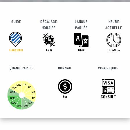
GUIDE
DÉCALAGE
LANGUE
HEURE
HORAIRE
PARLÉE
ACTUELLE
Consulter
+4 h
Grec
05:49:56
QUAND PARTIR
MONNAIE
VISA REQUIS
JA
DEC
FE
NOV
OCT
MA
Eur
CONSULT
SEP
AV
AOU
MA
JUIL
JUI