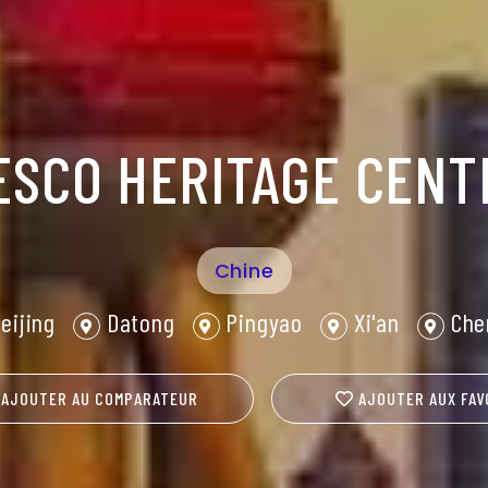
ESCO HERITAGE CENT
Chine
eijing
Datong
Pingyao
Xi'an
Che
AJOUTER AU COMPARATEUR
AJOUTER AUX FAV