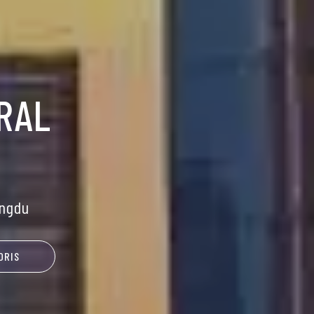
RAL
ngdu
ORIS