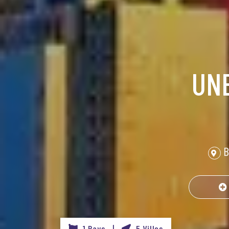
UN
B
1 Pays |
5 Villes