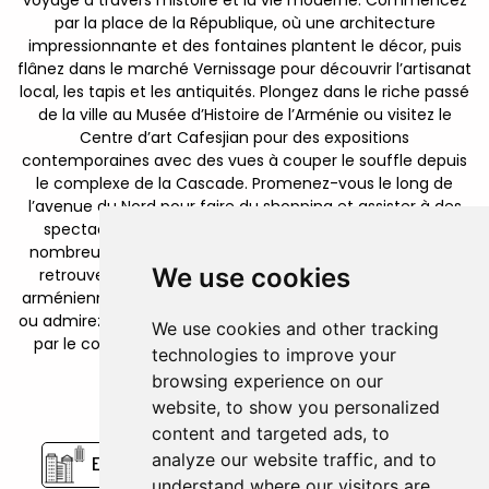
par la place de la République, où une architecture
impressionnante et des fontaines plantent le décor, puis
flânez dans le marché Vernissage pour découvrir l’artisanat
local, les tapis et les antiquités. Plongez dans le riche passé
de la ville au Musée d’Histoire de l’Arménie ou visitez le
Centre d’art Cafesjian pour des expositions
contemporaines avec des vues à couper le souffle depuis
le complexe de la Cascade. Promenez-vous le long de
l’avenue du Nord pour faire du shopping et assister à des
spectacles de rue, puis détendez-vous dans l’un des
nombreux cafés en plein air d’Erevan où les habitants se
We use cookies
retrouvent. À la tombée de la nuit, savourez la cuisine
arménienne traditionnelle accompagnée de musique live,
ou admirez simplement les bâtiments en tuf rose illuminés
We use cookies and other tracking
par le coucher du soleil, valant à Erevan son surnom de
technologies to improve your
“Ville rose.”
browsing experience on our
website, to show you personalized
FAMILLE
CULTURE
content and targeted ads, to
analyze our website traffic, and to
ESCAPADE EN VILLE
ARCHÉOLOGIE
understand where our visitors are