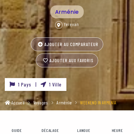
Arménie
Yerevan
AJOUTER AU COMPARATEUR
AJOUTER AUX FAVORIS
1 Pays |
1 Ville
Accueil
Voyages
Arménie
WEEKEND IN ARMENIA
GUIDE
DÉCALAGE
LANGUE
HEURE