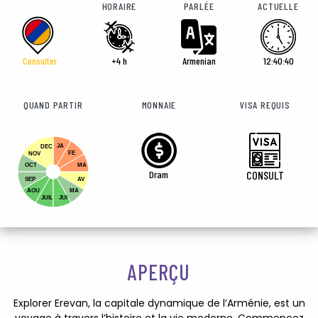
HORAIRE
PARLÉE
ACTUELLE
Consulter
+4 h
Armenian
12:40:42
QUAND PARTIR
MONNAIE
VISA REQUIS
JA
DEC
FE
NOV
OCT
MA
Dram
CONSULT
SEP
AV
AOU
MA
JUIL
JUI
APERÇU
Explorer Erevan, la capitale dynamique de l’Arménie, est un
voyage à travers l’histoire et la vie moderne. Commencez