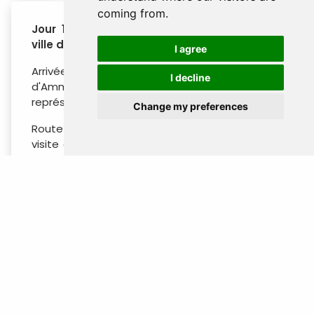
coming from.
Jour 1 : Aéroport Queen Alia – Visite de la
ville d'Amman – Amman
I agree
Arrivée à l'aéroport international Queen Alia
I decline
d'Amman. Accueil et assistance par notre
représentant.
Change my preferences
Route vers Amman pour une visite de la ville :
visite de la Citadelle, du Musée Archéologique,
du Théâtre Romain, promenade dans le Souk
(boutiques) du centre-ville pour faire du
shopping, puis continuation vers l'hôtel.
Nuit à Amman.
Jour 2 : Amman – Visite de Pétra – Amman
Après le petit-déjeuner, départ pour visiter la
ville rose-rouge de Pétra, taillée dans la roche il
y a environ 2000 ans par les Nabatéens arabes.