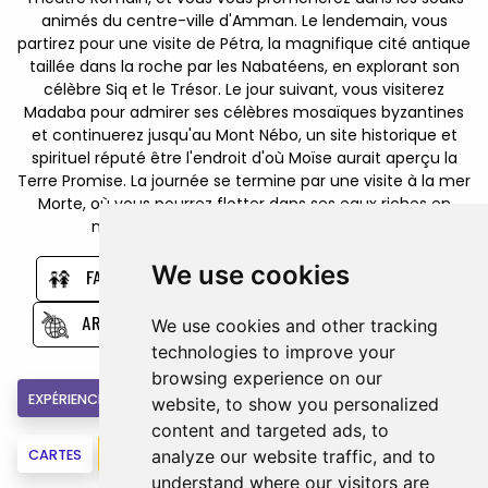
animés du centre-ville d'Amman. Le lendemain, vous
partirez pour une visite de Pétra, la magnifique cité antique
taillée dans la roche par les Nabatéens, en explorant son
célèbre Siq et le Trésor. Le jour suivant, vous visiterez
Madaba pour admirer ses célèbres mosaïques byzantines
et continuerez jusqu'au Mont Nébo, un site historique et
spirituel réputé être l'endroit d'où Moïse aurait aperçu la
Terre Promise. La journée se termine par une visite à la mer
Morte, où vous pourrez flotter dans ses eaux riches en
minéraux avant de retourner à Amman.
We use cookies
FAMILLE
DÉSERT
CULTURE
ARCHÉOLOGIE
AVENTURE ET NATURE
We use cookies and other tracking
technologies to improve your
browsing experience on our
EXPÉRIENCE
INCLUS
HÔTELS
BON À SAVOIR
website, to show you personalized
content and targeted ads, to
analyze our website traffic, and to
CARTES
RÉSERVEZ
understand where our visitors are