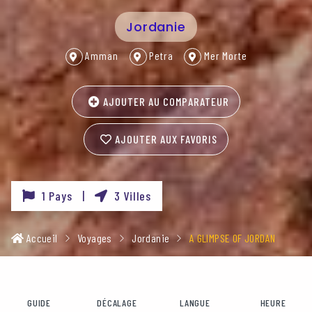
Jordanie
Amman
Petra
Mer Morte
AJOUTER AU COMPARATEUR
AJOUTER AUX FAVORIS
1 Pays |
3 Villes
Accueil
Voyages
Jordanie
A GLIMPSE OF JORDAN
GUIDE
DÉCALAGE
LANGUE
HEURE