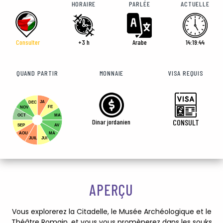
HORAIRE
PARLÉE
ACTUELLE
Consulter
+3 h
Arabe
14:19:46
QUAND PARTIR
MONNAIE
VISA REQUIS
JA
DEC
FE
NOV
OCT
MA
Dinar jordanien
CONSULT
SEP
AV
AOU
MA
JUIL
JUI
APERÇU
Vous explorerez la Citadelle, le Musée Archéologique et le
Théâtre Romain, et vous vous promènerez dans les souks