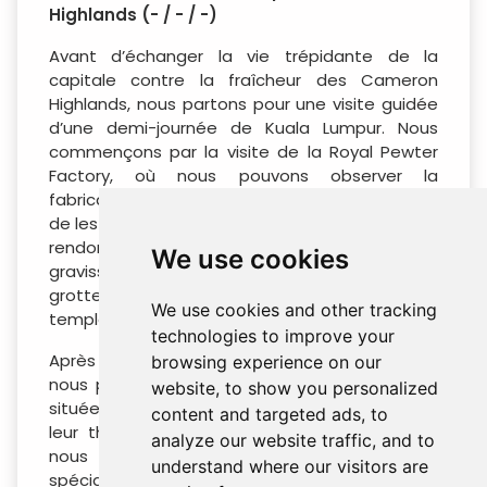
Highlands (- / - / -)
Avant d’échanger la vie trépidante de la
capitale contre la fraîcheur des Cameron
Highlands, nous partons pour une visite guidée
d’une demi-journée de Kuala Lumpur. Nous
commençons par la visite de la Royal Pewter
Factory, où nous pouvons observer la
fabrication d’objets en étain et même essayer
de les décorer nous-mêmes. Ensuite, nous nous
rendons aux grottes de Batu, où nous
We use cookies
gravissons les 272 marches pour explorer la
grotte calcaire et admirer les splendeurs du
We use cookies and other tracking
temple hindou qu’elle abrite.
technologies to improve your
Après le déjeuner dans un restaurant local,
browsing experience on our
nous poursuivons vers les Cameron Highlands,
website, to show you personalized
situées à 1 542 m d’altitude et réputées pour
content and targeted ads, to
leur thé de renommée mondiale. En chemin,
analyze our website traffic, and to
nous visitons une entreprise artisanale
understand where our visitors are
spécialisée dans les paniers en bambou ainsi