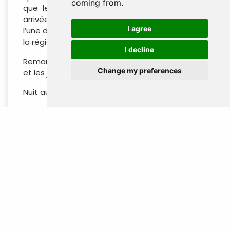
coming from.
que les cascades de Lata Iskandar. À notre
arrivée aux Cameron Highlands, nous visitons
I agree
l’une des plantations de thé emblématiques de
la région avant de nous enregistrer à l’hôtel.
I decline
Remarque : L’usine de thé est fermée les lundis
Change my preferences
et les jours fériés malaisiens.
Nuit au Strawberry Park Resort.
Jour 2 : Cameron Highlands - Ipoh (B / - / -)
Après le petit-déjeuner, nous prenons la route
vers Ipoh, avec un arrêt en chemin à la grotte
de Gua Tempurung. Cette grotte spectaculaire
servait autrefois de repaire aux guérilleros
communistes. Nous poursuivons ensuite vers le
château de Kellie, un incroyable vestige de
l’époque coloniale. William Kellie Smith, un riche
propriétaire de plantation britannique, fit
construire ce somptueux manoir pour son fils à