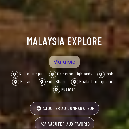
MALAYSIA EXPLORE
Malaisie
Kuala Lumpur
Cameron Highlands
Ipoh
Penang
Kota Bharu
Kuala Terengganu
Kuantan
AJOUTER AU COMPARATEUR
AJOUTER AUX FAVORIS