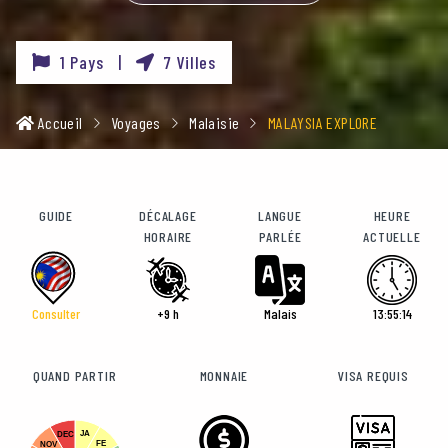
1 Pays |
7 Villes
Accueil
Voyages
Malaisie
MALAYSIA EXPLORE
GUIDE
DÉCALAGE
LANGUE
HEURE
HORAIRE
PARLÉE
ACTUELLE
Consulter
+9 h
Malais
13:55:15
QUAND PARTIR
MONNAIE
VISA REQUIS
JA
DEC
FE
NOV