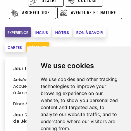
ARCHÉOLOGIE
AVENTURE ET NATURE
EXPÉRIENCE
INCLUS
HÔTELS
BON À SAVOIR
CARTES
RÉSERVEZ
We use cookies
Jour 1 : Aéroport Q.A.I – Amman
We use cookies and other tracking
Arrivée à l’aéroport international Queen Alia.
Accueil, assistance puis transfert à votre hôtel
technologies to improve your
à Amman.
browsing experience on our
website, to show you personalized
Dîner & nuit à Amman
content and targeted ads, to
analyze our website traffic, and to
Jour 2 : Amman – Jerash - Anjara – Grotte
de Jésus – Tell Mar Elias – Pella – Amman
understand where our visitors are
coming from.