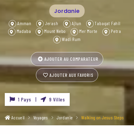
Jordanie
Amman
Jerash
Ajlun
Tabaqat Fahil
Madaba
Mount Nebo
Mer Morte
Petra
Wadi Rum
AJOUTER AU COMPARATEUR
AJOUTER AUX FAVORIS
1 Pays |
9 Villes
Accueil
Voyages
Jordanie
Walking on Jesus Steps