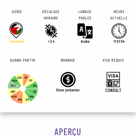
GUIDE
DÉCALAGE
LANGUE
HEURE
HORAIRE
PARLÉE
ACTUELLE
Consulter
+3 h
Arabe
11:51:56
QUAND PARTIR
MONNAIE
VISA REQUIS
JA
DEC
FE
NOV
OCT
MA
Dinar jordanien
CONSULT
SEP
AV
AOU
MA
JUIL
JUI
APERÇU