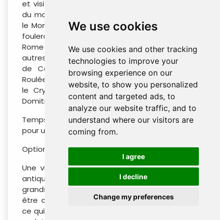
et visite de la plus grande zone archéologique
du monde : le Colisée, les Forums Impériaux et
We use cookies
le Mont Palatin (billets coupe-file inclus). Nous
foulerons les lieux datant de la fondation de
Rome jusqu'à l'époque impériale. Parmi les
We use cookies and other tracking
autres vestiges historiques du parcours : l'Arc
technologies to improve your
de Constantin, l'Arc de Titus, les Cabanes
browsing experience on our
Roulées, la Maison de Livie, la Maison d'Auguste,
website, to show you personalized
le Cryptoportique de Néron et le Palais de
content and targeted ads, to
Domitien.
analyze our website traffic, and to
Temps libre pour le déjeuner, après-midi libre
understand where our visitors are
pour une visite individuelle.
coming from.
Optionnel : Visite de la Galerie Borghèse
I agree
Une visite qui nous laissera émerveillés, entre
I decline
antiquités classiques et œuvres des plus
grands artistes de la Renaissance. Elle peut
Change my preferences
être considérée comme unique au monde en
ce qui concerne le nombre et l'importance des