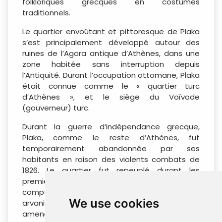
folkloriques grecques en costumes
traditionnels.
Le quartier envoûtant et pittoresque de Plaka
s’est principalement développé autour des
ruines de l’Agora antique d’Athènes, dans une
zone habitée sans interruption depuis
l’Antiquité. Durant l’occupation ottomane, Plaka
était connue comme le « quartier turc
d’Athènes », et le siège du Voïvode
(gouverneur) turc.
Durant la guerre d’indépendance grecque,
Plaka, comme le reste d’Athènes, fut
temporairement abandonnée par ses
habitants en raison des violents combats de
1826. Le quartier fut repeuplé durant les
premières années du règne du roi Othon. Plaka
comptait une importante communauté
We use cookies
arvanite jusqu’à la fin du XIXe siècle, ce qui
amena certains à la désigner comme le