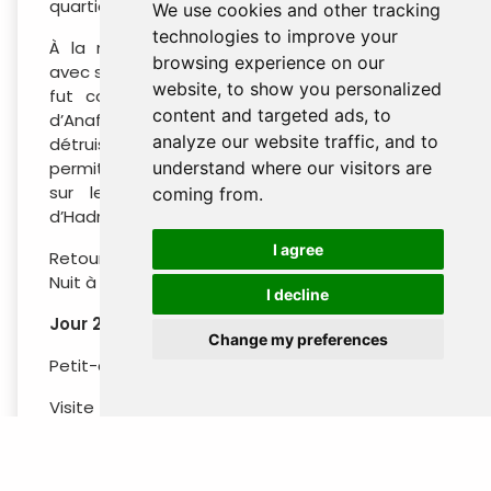
quartier arvanite d’Athènes.
We use cookies and other tracking
technologies to improve your
À la même époque, le quartier d’Anafiotika,
browsing experience on our
avec son architecture cycladique traditionnelle,
website, to show you personalized
fut construit par des colons venus de l’île
content and targeted ads, to
d’Anafi, dans les Cyclades. En 1884, un incendie
analyze our website traffic, and to
détruisit une grande partie du quartier, ce qui
understand where our visitors are
permit aux archéologues de mener des fouilles
sur le marché romain et la bibliothèque
coming from.
d’Hadrien.
I agree
Retour à l’hôtel après minuit.
Nuit à l’hôtel à Athènes.
I decline
Jour 2 : ATHÈNES (B / - / -)
Change my preferences
Petit-déjeuner à l’hôtel.
Visite guidée d’Athènes avec le nouveau
musée de l’Acropole (inclus dans le forfait)
Départ 08h45 - Retour 13h30 – Service