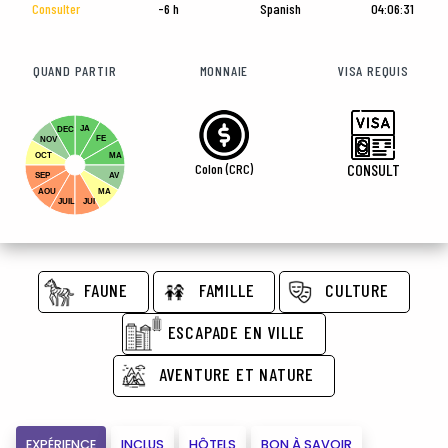
Consulter
-6 h
Spanish
04:06:32
QUAND PARTIR
MONNAIE
VISA REQUIS
JA
DEC
FE
NOV
OCT
MA
Colon (CRC)
CONSULT
SEP
AV
AOU
MA
JUIL
JUI
FAUNE
FAMILLE
CULTURE
ESCAPADE EN VILLE
AVENTURE ET NATURE
EXPÉRIENCE
INCLUS
HÔTELS
BON À SAVOIR