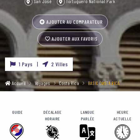
San José
Tortuguero National Park
AJOUTER AU COMPARATEUR
AJOUTER AUX FAVORIS
1 Pays |
2 Villes
Accueil
Voyages
Costa Rica
BASIC COSTA RICA
GUIDE
DÉCALAGE
LANGUE
HEURE
HORAIRE
PARLÉE
ACTUELLE