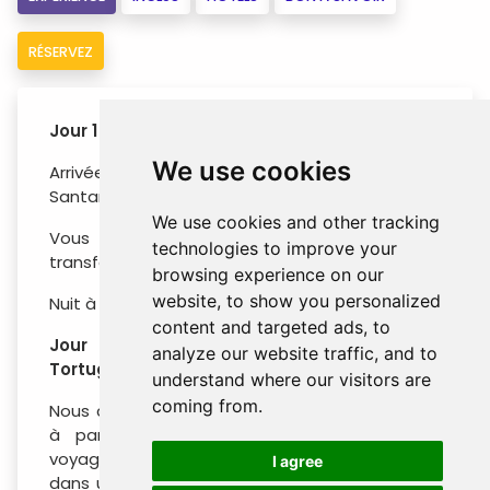
RÉSERVEZ
Jour 1 : San José
We use cookies
Arrivée à l'aéroport international Juan
Santamaría.
We use cookies and other tracking
Vous serez accueilli à l'aéroport pour être
technologies to improve your
transféré à l'hôtel.
browsing experience on our
website, to show you personalized
Nuit à l'hôtel Palma Real.
content and targeted ads, to
Jour 2 : San José / Parc National de
analyze our website traffic, and to
Tortuguero
understand where our visitors are
coming from.
Nous commençons notre voyage tôt le matin,
à partir de 6h00 depuis San José. Vous
voyagerez avec un guide naturaliste bilingue
I agree
dans un bus climatisé. Trajet à travers le parc