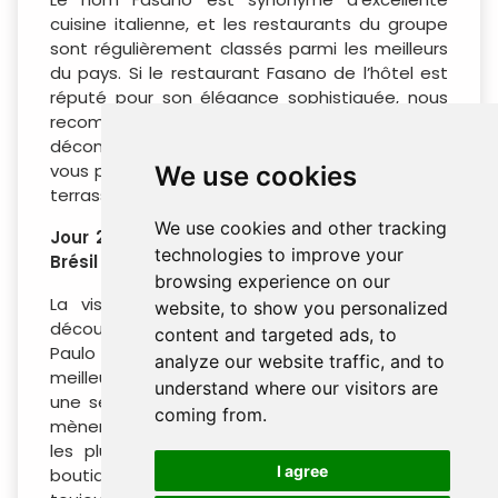
cuisine italienne, et les restaurants du groupe
sont régulièrement classés parmi les meilleurs
du pays. Si le restaurant Fasano de l’hôtel est
réputé pour son élégance sophistiquée, nous
recommandons pour le déjeuner le bistrot plus
décontracté Gero, juste au coin de la rue, où
vous pourrez savourer un repas tranquille sur la
We use cookies
terrasse surplombant la Rua Vittorio Fasano.
We use cookies and other tracking
Jour 2 : São Paulo, capitale de la mode au
technologies to improve your
Brésil (B / - / -)
browsing experience on our
La visite de ce matin vous permettra de
website, to show you personalized
découvrir la scène mode très réputée de São
content and targeted ads, to
Paulo ; en commençant par une virée dans les
analyze our website traffic, and to
meilleurs centres commerciaux de la ville pour
understand where our visitors are
une séance de shopping. La promenade vous
coming from.
mènera ensuite dans les rues commerçantes
les plus exclusives de São Paulo, dans des
I agree
boutiques tendance et dans le quartier