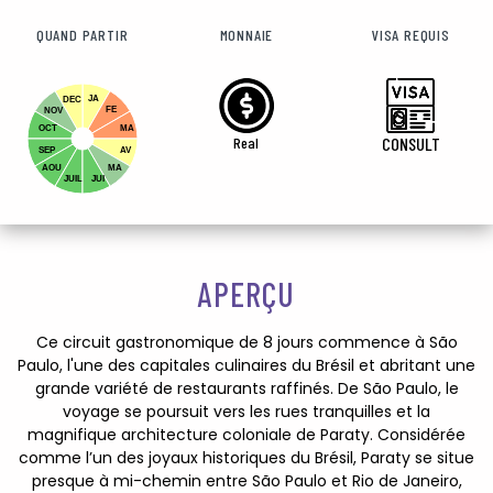
QUAND PARTIR
MONNAIE
VISA REQUIS
JA
DEC
FE
NOV
OCT
MA
Real
CONSULT
SEP
AV
AOU
MA
JUIL
JUI
APERÇU
Ce circuit gastronomique de 8 jours commence à São
Paulo, l'une des capitales culinaires du Brésil et abritant une
grande variété de restaurants raffinés. De São Paulo, le
voyage se poursuit vers les rues tranquilles et la
magnifique architecture coloniale de Paraty. Considérée
comme l’un des joyaux historiques du Brésil, Paraty se situe
presque à mi-chemin entre São Paulo et Rio de Janeiro,