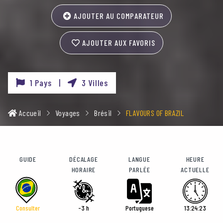
AJOUTER AU COMPARATEUR
AJOUTER AUX FAVORIS
1 Pays |
3 Villes
Accueil
Voyages
Brésil
FLAVOURS OF BRAZIL
GUIDE
DÉCALAGE
LANGUE
HEURE
HORAIRE
PARLÉE
ACTUELLE
Consulter
-3 h
Portuguese
13:24:24