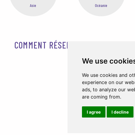
Asie
Océanie
COMMENT RÉSERVER AVEC WTP
We use cookie
We use cookies and oth
experience on our webs
ads, to analyze our web
are coming from.
I agree
I decline