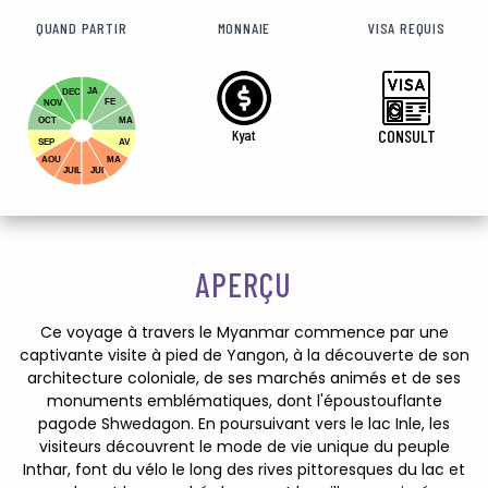
QUAND PARTIR
MONNAIE
VISA REQUIS
JA
DEC
FE
NOV
OCT
MA
Kyat
CONSULT
SEP
AV
AOU
MA
JUIL
JUI
APERÇU
Ce voyage à travers le Myanmar commence par une
captivante visite à pied de Yangon, à la découverte de son
architecture coloniale, de ses marchés animés et de ses
monuments emblématiques, dont l'époustouflante
pagode Shwedagon. En poursuivant vers le lac Inle, les
visiteurs découvrent le mode de vie unique du peuple
Inthar, font du vélo le long des rives pittoresques du lac et