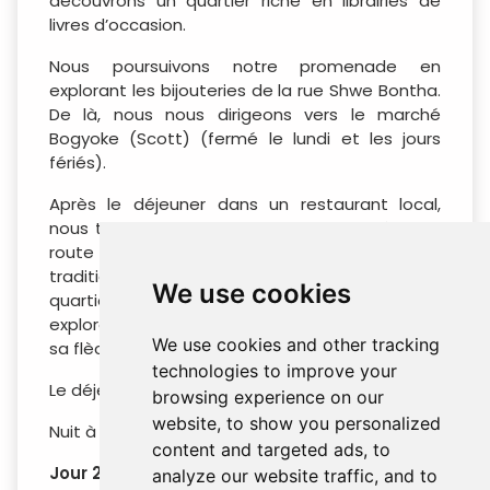
découvrons un quartier riche en librairies de
livres d’occasion.
Nous poursuivons notre promenade en
explorant les bijouteries de la rue Shwe Bontha.
De là, nous nous dirigeons vers le marché
Bogyoke (Scott) (fermé le lundi et les jours
fériés).
Après le déjeuner dans un restaurant local,
nous traversons le quartier indien animé de la
route Anawrahta pour visiter un temple hindou
traditionnel. Nous nous rendons ensuite dans un
We use cookies
quartier animé de Chinatown. Enfin, nous
explorons la pagode Shwedagon, célèbre pour
We use cookies and other tracking
sa flèche incrustée de pierres précieuses.
technologies to improve your
Le déjeuner et le dîner sont à votre charge.
browsing experience on our
website, to show you personalized
Nuit à Yangon.
content and targeted ads, to
Jour 2 : Yangon – Lac Inle (P / D / S)
analyze our website traffic, and to