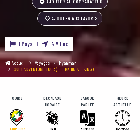
AJOUTER AU COMPARATEUR
AJOUTER AUX FAVORIS
1 Pays |
4 Villes
Accueil
Voyages
Myanmar
SOFT ADVENTURE TOUR ( TREKKING & BIKING )
GUIDE
DÉCALAGE
LANGUE
HEURE
HORAIRE
PARLÉE
ACTUELLE
Consulter
+6 h
Burmese
13:24:35