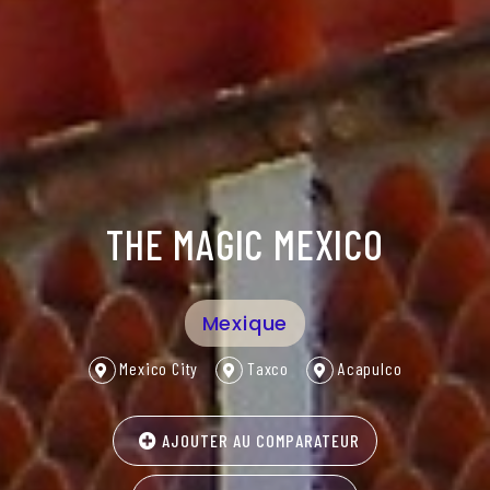
THE MAGIC MEXICO
Mexique
Mexico City
Taxco
Acapulco
AJOUTER AU COMPARATEUR