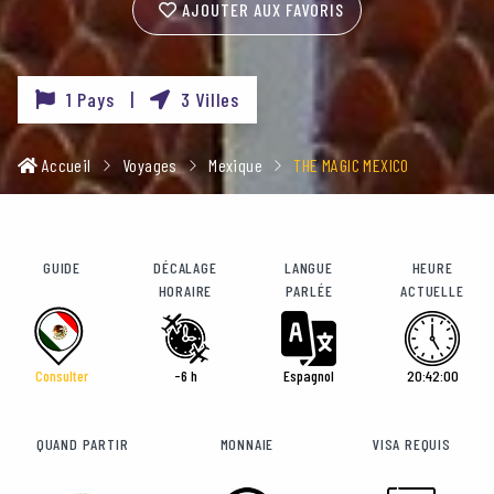
AJOUTER AUX FAVORIS
1 Pays |
3 Villes
Accueil
Voyages
Mexique
THE MAGIC MEXICO
GUIDE
DÉCALAGE
LANGUE
HEURE
HORAIRE
PARLÉE
ACTUELLE
Consulter
-6 h
Espagnol
20:42:02
QUAND PARTIR
MONNAIE
VISA REQUIS