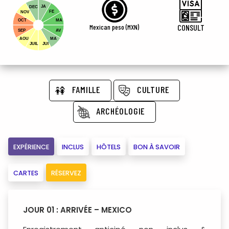
JA
DEC
FE
NOV
OCT
MA
Mexican peso (MXN)
CONSULT
SEP
AV
AOU
MA
JUIL
JUI
FAMILLE
CULTURE
ARCHÉOLOGIE
EXPÉRIENCE
INCLUS
HÔTELS
BON À SAVOIR
CARTES
RÉSERVEZ
JOUR 01 : ARRIVÉE – MEXICO