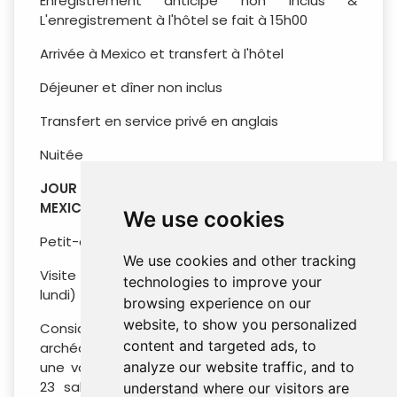
Enregistrement anticipé non inclus &
L'enregistrement à l'hôtel se fait à 15h00
Arrivée à Mexico et transfert à l'hôtel
Déjeuner et dîner non inclus
Transfert en service privé en anglais
Nuitée
JOUR 02 : MEXICO – VISITE DE LA VILLE –
MEXICO
We use cookies
Petit-déjeuner à l'hôtel
We use cookies and other tracking
Visite du Musée d'Anthropologie (fermé le
technologies to improve your
lundi)
browsing experience on our
website, to show you personalized
Considéré comme l’un des plus beaux musées
content and targeted ads, to
archéologiques du monde, ce musée abrite
une vaste collection d’artefacts répartis dans
analyze our website traffic, and to
23 salles d’exposition. Son exposition la plus
understand where our visitors are