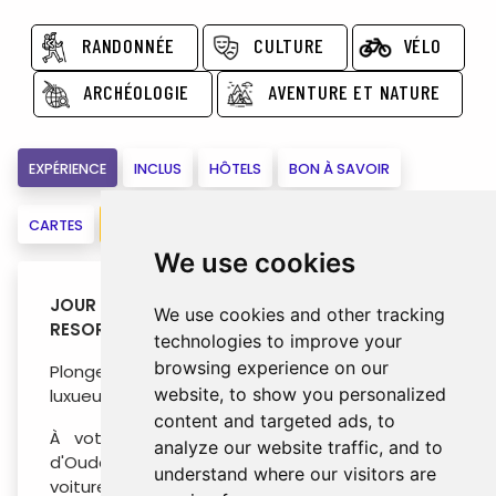
RANDONNÉE
CULTURE
VÉLO
ARCHÉOLOGIE
AVENTURE ET NATURE
EXPÉRIENCE
INCLUS
HÔTELS
BON À SAVOIR
CARTES
RÉSERVEZ
We use cookies
JOUR 1 : OUDOMXAY – NAM KAT YORLA PA
We use cookies and other tracking
RESORT
technologies to improve your
browsing experience on our
Plongez directement dans la nature sereine au
website, to show you personalized
luxueux Nam Kat Yorla Pa Resort.
content and targeted ads, to
À votre arrivée dans la luxuriante province
analyze our website traffic, and to
d'Oudomxay, par avion depuis Vientiane, en
understand where our visitors are
voiture depuis Dien Bien Phu ou Luang Prabang,