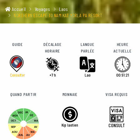
Accueil
Voyages
Laos
NORTHERN ESCAPE TO NAM KAT YORLA PA RESORT
GUIDE
DÉCALAGE
LANGUE
HEURE
HORAIRE
PARLÉE
ACTUELLE
Consulter
+7 h
Lao
00:51:23
QUAND PARTIR
MONNAIE
VISA REQUIS
JA
DEC
FE
NOV
OCT
MA
Kip laotien
CONSULT
SEP
AV
AOU
MA
JUIL
JUI