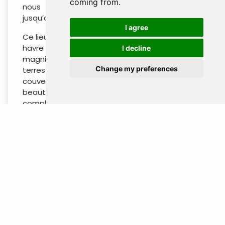
coming from.
nous empruntons une route pittoresque
jusqu’au complexe.
I agree
Ce lieu est parfait pour ceux qui recherchent un
havre de paix au cœur de la nature. La
I decline
magnifique propriété est nichée au milieu de
Change my preferences
terres agricoles verdoyantes et de collines
couvertes de jungle. En plus de profiter de la
beauté naturelle à couper le souffle, le
complexe offre aux visiteurs un aperçu
authentique du patrimoine local, s’inspirant
fortement des influences architecturales et
culturelles de la région. Les chambres luxueuses
vont des impressionnantes villas avec piscine
aux options supérieures et de luxe. Le complexe
abrite également un spa proposant une
gamme de soins revitalisants et un restaurant
servant de délicieuses spécialités locales.
Plongez dans une ambiance de détente et
profitez de la nature préservée du Laos à son
meilleur.