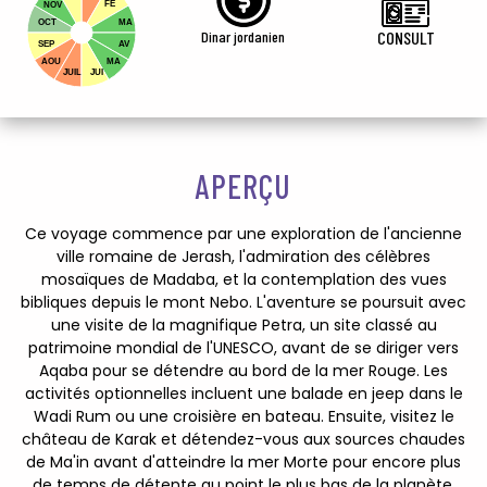
FE
NOV
OCT
MA
Dinar jordanien
CONSULT
SEP
AV
AOU
MA
JUIL
JUI
APERÇU
Ce voyage commence par une exploration de l'ancienne
ville romaine de Jerash, l'admiration des célèbres
mosaïques de Madaba, et la contemplation des vues
bibliques depuis le mont Nebo. L'aventure se poursuit avec
une visite de la magnifique Petra, un site classé au
patrimoine mondial de l'UNESCO, avant de se diriger vers
Aqaba pour se détendre au bord de la mer Rouge. Les
activités optionnelles incluent une balade en jeep dans le
Wadi Rum ou une croisière en bateau. Ensuite, visitez le
château de Karak et détendez-vous aux sources chaudes
de Ma'in avant d'atteindre la mer Morte pour encore plus
de temps de détente au point le plus bas de la planète.