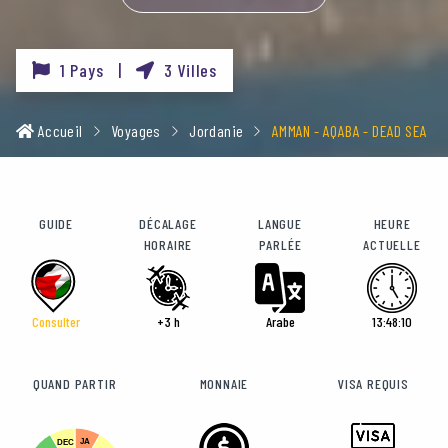
1 Pays |
3 Villes
Accueil
Voyages
Jordanie
AMMAN - AQABA - DEAD SEA
GUIDE
DÉCALAGE
LANGUE
HEURE
HORAIRE
PARLÉE
ACTUELLE
Consulter
+3 h
Arabe
13:48:12
QUAND PARTIR
MONNAIE
VISA REQUIS
JA
DEC