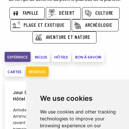
FAMILLE
DÉSERT
CULTURE
PLAGE ET EXOTIQUE
ARCHÉOLOGIE
AVENTURE ET NATURE
EXPÉRIENCE
INCLUS
HÔTELS
BON À SAVOIR
CARTES
RÉSERVEZ
Jour 01 : Aéroport International Queen Alia –
We use cookies
Hôtel à Amman
Arrivée à l'aéroport international Queen Alia à
We use cookies and other tracking
Amman, notre représentant vous attendra
technologies to improve your
avant le poste d'immigration avec une
browsing experience on our
pancarte à votre nom et vous assistera dans