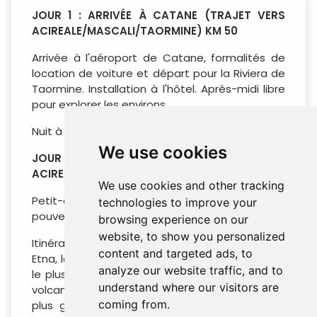
JOUR 1 : ARRIVÉE À CATANE (TRAJET VERS
ACIREALE/MASCALI/TAORMINE) KM 50
Arrivée à l'aéroport de Catane, formalités de
location de voiture et départ pour la Riviera de
Taormine. Installation à l'hôtel. Après-midi libre
pour explorer les environs.
Nuit à l'hôtel à Acireale/Mascali/Taormine.
We use cookies
JOUR 2 : ETNA & TAORMINE (NUIT À
ACIREALE/MASCALI/TAORMINE) KM 150
We use cookies and other tracking
Petit-déjeuner à l'hôtel. Cette journée, vous
technologies to improve your
pouvez choisir de visiter l'Etna & Taormine.
browsing experience on our
website, to show you personalized
Itinéraire suggéré : Le matin, route vers le Mont
content and targeted ads, to
Etna, le plus haut sommet de Sicile et le volcan
analyze our website traffic, and to
le plus actif d'Europe. Le territoire entourant le
understand where our visitors are
volcan constitue le « Parc de l'Etna », l'une des
coming from.
plus grandes zones protégées d'Italie : vous