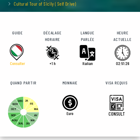
Cultural Tour of Sicily ( Self Drive)
GUIDE
DÉCALAGE
LANGUE
HEURE
HORAIRE
PARLÉE
ACTUELLE
Consulter
+1 h
Italian
02:51:29
QUAND PARTIR
MONNAIE
VISA REQUIS
JA
DEC
FE
NOV
OCT
MA
Euro
CONSULT
SEP
AV
AOU
MA
JUIL
JUI