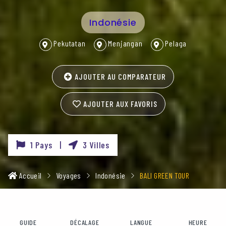
Indonésie
Pekutatan
Menjangan
Pelaga
AJOUTER AU COMPARATEUR
AJOUTER AUX FAVORIS
1 Pays |
3 Villes
Accueil
Voyages
Indonésie
BALI GREEN TOUR
GUIDE
DÉCALAGE
LANGUE
HEURE