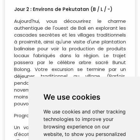
Jour 2 : Environs de Pekutatan (B / L / -)
Aujourd'hui, vous découvrirez le charme
authentique de l'ouest de Bali en explorant les
cascades secrètes et les villages traditionnels
à proximité, ainsi qu'une visite d'une plantation
balinaise pour voir la production de produits
locaux fabriqués dans la région. Le trajet
passera par le célèbre arbre sacré Bunut
Bolong. Votre excursion se termine par un
déjeuner traditionnel au village. (Parfois,
pendant la saison sèche (vers octobre –
novembre), la cascade manque d'eau et est
We use cookies
moins intéressante à visiter. (En option, nous
pouvons proposer le programme Pulukan))
We use cookies and other tracking
Programme optionnel :
technologies to improve your
browsing experience on our
Un voyage intéressant autour de la ferme
website, to show you personalized
d'écotourisme de l'État de Pulukan dans le