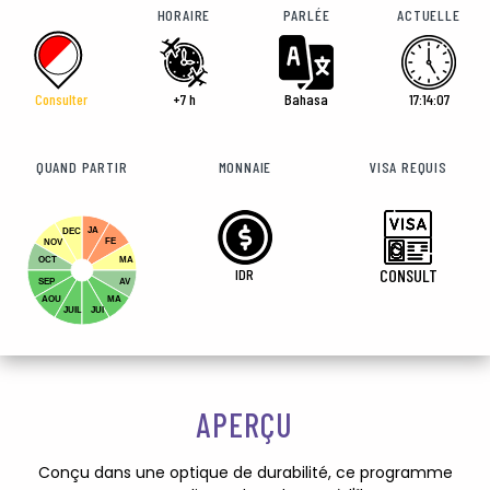
HORAIRE
PARLÉE
ACTUELLE
Consulter
+7 h
Bahasa
17:14:09
QUAND PARTIR
MONNAIE
VISA REQUIS
JA
DEC
FE
NOV
OCT
MA
IDR
CONSULT
SEP
AV
AOU
MA
JUIL
JUI
APERÇU
Conçu dans une optique de durabilité, ce programme